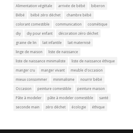
Alimentation végétale
arrivée de bébé
biberon
Bébé
bébé zéro déchet
chambre bébé
colorant comestible
communication
cosmétique
diy
diy pour enfant
décoration zéro déchet
graine de lin
lait infantile
lait maternisé
linge de maison
liste de naissance
liste de naissance minimaliste
liste de naissance éthique
manger cru
manger vivant
meuble d'occasion
mieux consommer
minimalisme
nourrir bébé
Occasion
peinture comestible
peinture maison
Pâte à modeler
pâte à modeler comestible
santé
seconde main
zéro déchet
écologie
éthique